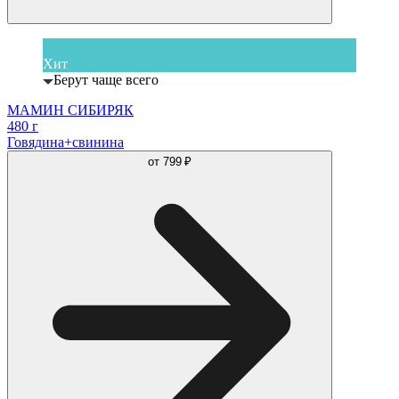
Хит
Берут чаще всего
МАМИН СИБИРЯК
480 г
Говядина+свинина
от
799 ₽